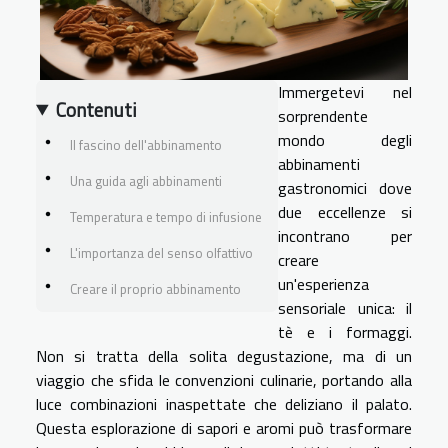
Immergetevi nel
Contenuti
sorprendente
mondo degli
Il fascino dell'abbinamento
abbinamenti
Una guida agli abbinamenti
gastronomici dove
due eccellenze si
Temperatura e tempo di infusione
incontrano per
L'importanza del senso olfattivo
creare
un'esperienza
Creare il proprio abbinamento
sensoriale unica: il
tè e i formaggi.
Non si tratta della solita degustazione, ma di un
viaggio che sfida le convenzioni culinarie, portando alla
luce combinazioni inaspettate che deliziano il palato.
Questa esplorazione di sapori e aromi può trasformare